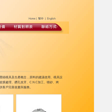
壓鑄模具及生產概念，原料的建議使用、模具設
膜處理、鑽孔攻牙、C.N.C加工、噴砂、烤
供客戶完善規畫與服務。